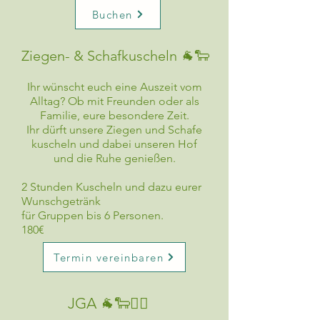
Buchen
Ziegen- & Schafkuscheln 🐐
🐑
Ihr wünscht euch eine Auszeit vom
Alltag? Ob mit Freunden oder als
Familie, eure besondere Zeit.
Ihr dürft unsere Ziegen und Schafe
kuscheln und dabei unseren Hof
und die Ruhe genießen.
2 Stunden Kuscheln und dazu eurer
Wunschgetränk
für Gruppen bis 6 Personen.
180€
Termin vereinbaren
JGA 🐐🐑👰‍♀️