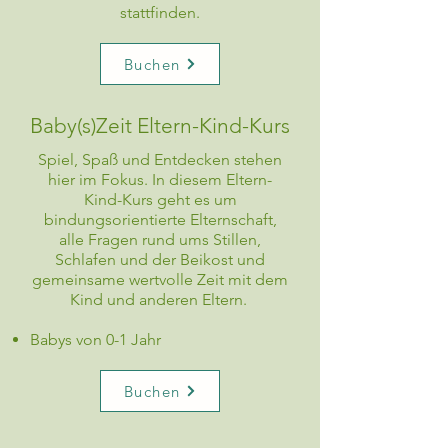
stattfinden.
Buchen
Baby(s)Zeit Eltern-Kind-Kurs
Spiel, Spaß und Entdecken stehen
hier im Fokus. In diesem Eltern-
Kind-Kurs geht es um
bindungsorientierte Elternschaft,
alle Fragen rund ums Stillen,
Schlafen und der Beikost und
gemeinsame wertvolle Zeit mit dem
Kind und anderen Eltern.
Babys von 0-1 Jahr
Buchen