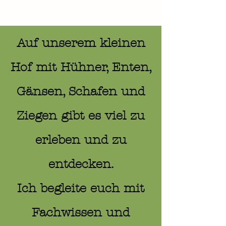
Auf unserem kleinen
Hof mit Hühner, Enten,
Gänsen, Schafen und
Ziegen gibt es viel zu
erleben und zu
entdecken.
Ich begleite euch mit
Fachwissen und