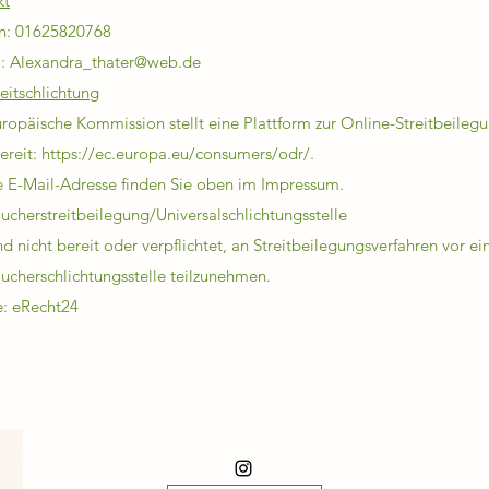
kt
on: 01625820768
l: Alexandra_thater@web.de
eitschlichtung
ropäische Kommission stellt eine Plattform zur Online-Streitbeileg
ereit:
h
ttps://ec.europa.eu/consumers/odr/
.
 E-Mail-Adresse finden Sie oben im Impressum.
ucher­streit­beilegung/Universal­schlichtungs­stelle
nd nicht bereit oder verpflichtet, an Streitbeilegungsverfahren vor ei
ucherschlichtungsstelle teilzunehmen.
e:
eRecht24