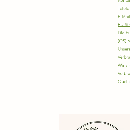
Konta
Telef
E-Mai
EU-Str
Die Eu
(OS) b
Unsere
Verbra
Wir si
Verbra
Quell