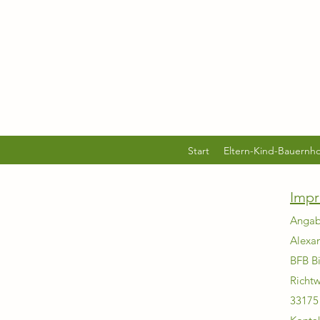
Start
Eltern-Kind-Bauernho
Imp
Angab
Alexa
BFB Bi
Richt
33175