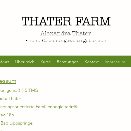
THATER FARM
Alexandra Thater
Ehem. Beziehungsweise-gebunden
fkurs
Über mich
Kurse
Beratungen
Kontakt
Impressum
ressum
en gemäß § 5 TMG
ndra Thater
ndungsorientierte Familienbegleiterin®
weg 18b
 Bad Lippspringe