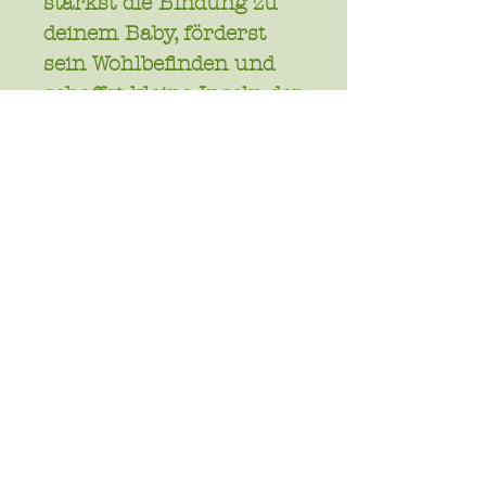
stärkst die Bindung zu
deinem Baby, förderst
sein Wohlbefinden und
schaffst kleine Inseln der
Entspannung im
Familienalltag. In
achtsamer Atmosphäre
zeige ich dir sanfte
Massagegriffe, die
deinem Baby
Geborgenheit und
Vertrauen schenken.
Für Babys ab ca. 6
Wochen
5 Einheiten á 1h